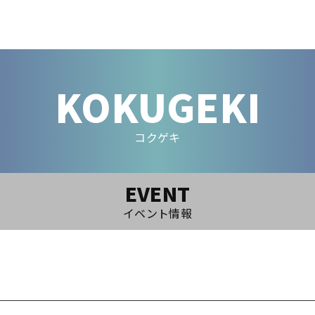
KOKUGEKI
コクゲキ
EVENT
イベント情報