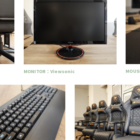
MOUS
MONITOR：Viewsonic